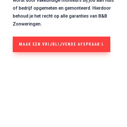
wordt door vakkundige monteurs bij jou aan huis
of bedrijf opgemeten en gemonteerd. Hierdoor
behoud je het recht op alle garanties van B&B
Zonweringen.
MAAK EEN VRIJBLIJVENDE AFSPRAAK
“Echt
top kwaliteit
, geen verkleuringen of
problemen
mee gehad.”