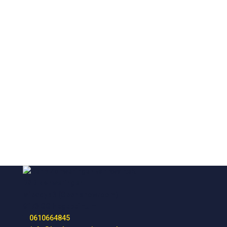
RUIM 25 JAAR ERVARING
STANDAARD 5 JAAR GARANTIE
B&B Zonweringen
Mieddyk 3 (Geen showroom)
9173 GG Hegebeintum
T.
0610664845