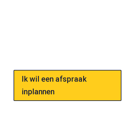
03.
Wil je de opdracht laten uitvoeren? Onze vakkundige
monteurs komen langs op de afgesproken datum voor
het plaatsen en monteren van de zonwering, horren
en/of raamdecoratie. Je gaat gegarandeerd jarenlang
genieten van de aanschaf.
Ik wil een afspraak
inplannen